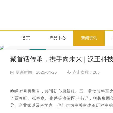
新闻资讯
首页
产品中心
新闻资讯
行业新闻
NEWS CENTER
聚首话传承，携手向未来 | 汉王科
更新时间：2025-04-25
点击次数：283
峥嵘岁月再聚首，共话初心启新程。五一劳动节将至
了贾春旺、张福森、张茅等海淀区老书记，联想集团
导、企业家以及科学家，他们作为中关村改革历程中