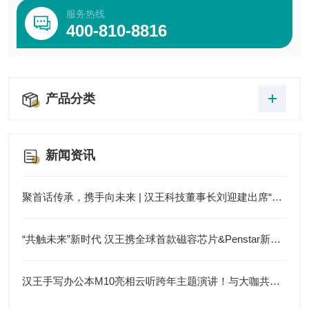
服务热线
400-810-8816
产品分类
新闻资讯
聚首话传承，携手向未来 | 汉王科技董事长刘迎建出席“中关村老领导、老企业家迎五一见面会”
“共触未来”新时代 汉王携全球首款磁容芯片&Penstar新品牌亮相CES 2025
汉王手写办公本M10亮相云听跨年主题演讲！与大咖共赴知识盛宴